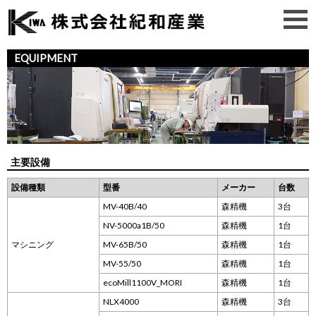
EQUIPMENT
主要設備
設備種類
型番
メーカー
台数
MV-40B/40
森精機
3台
NV-5000a1B/50
森精機
1台
マシニング
MV-65B/50
森精機
1台
MV-55/50
森精機
1台
ecoMill1100V_MORI
森精機
1台
NLX4000
森精機
3台